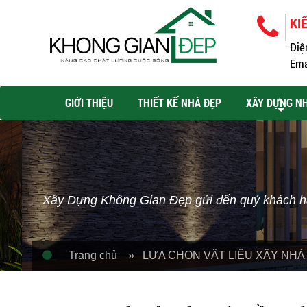
KI
Điệ
Ema
GIỚI THIỆU
THIẾT KẾ NHÀ ĐẸP
XÂY DỰNG N
Xây Dựng Không Gian Đẹp gửi đến quý khách hà
Trang chủ
» LỰA CHỌN VẬT LIỆU XÂY NHÀ