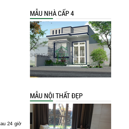
MẪU NHÀ CẤP 4
MẪU NỘI THẤT ĐẸP
au 24 giờ