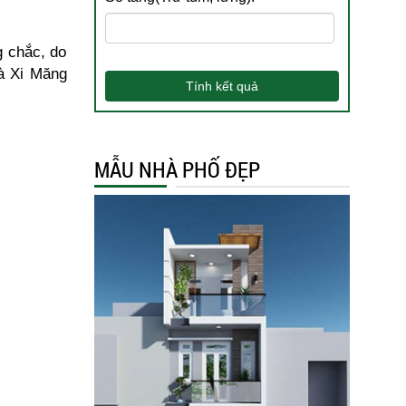
g chắc, do
là Xi Măng
Tính kết quả
MẪU NHÀ PHỐ ĐẸP