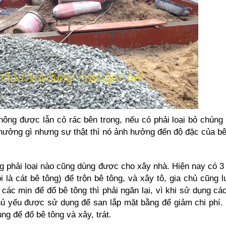
hông được lẫn cỏ rác bên trong, nếu có phải loại bỏ chúng
 hưởng gì nhưng sự thật thì nó ảnh hưởng đến độ đặc của bê
ng phải loại nào cũng dùng được cho xây nhà. Hiện nay có 3 l
i là cát bê tông) để trộn bê tông, và xây tô, gia chủ cũng l
ác mịn để đổ bê tông thì phải ngăn lại, vì khi sử dụng các
chủ yếu được sử dụng để san lắp mặt bằng để giảm chi phí.
ng để đổ bê tông và xây, trát.