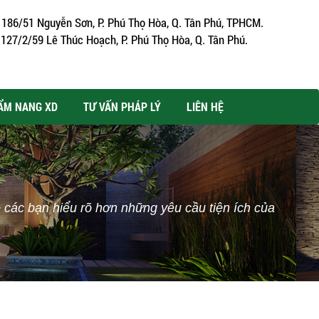
186/51 Nguyễn Sơn, P. Phú Thọ Hòa, Q. Tân Phú, TPHCM.
127/2/59 Lê Thúc Hoạch, P. Phú Thọ Hòa, Q. Tân Phú.
ẨM NANG XD
TƯ VẤN PHÁP LÝ
LIÊN HỆ
ác bạn hiểu rõ hơn những yêu cầu tiện ích của