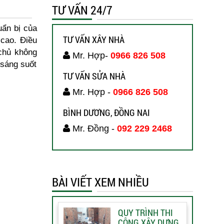
TƯ VẤN 24/7
uẩn bị của
TƯ VẤN XÂY NHÀ
 cao. Điều
 chủ không
Mr. Hợp-
0966 826 508
 sáng suốt
TƯ VẤN SỬA NHÀ
Mr. Hợp -
0966 826 508
BÌNH DƯƠNG, ĐỒNG NAI
Mr. Đồng -
092 229 2468
BÀI VIẾT XEM NHIỀU
QUY TRÌNH THI
CÔNG XÂY DỰNG