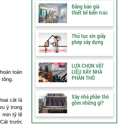
Bảng báo giá
thiết kế kiến trúc
Thủ tục xin giấy
phép xây dựng
LỰA CHỌN VẬT
LIỆU XÂY NHÀ
 hoàn toàn
PHẦN THÔ
 tông.
Xây nhà phần thô
oại cát là
gồm những gì?
ưu ý trong
 mịn tỷ lệ
 Cát trước