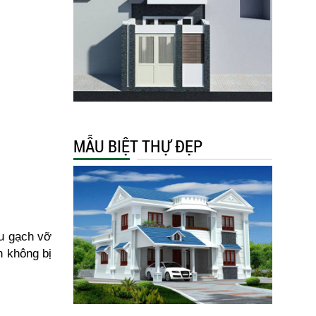
MẪU BIỆT THỰ ĐẸP
ếu gạch vỡ
h không bị