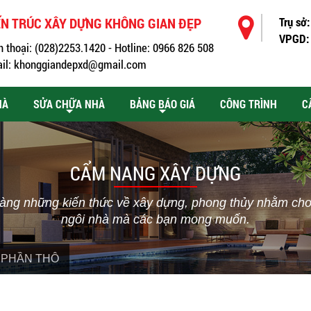
ẾN TRÚC XÂY DỰNG KHÔNG GIAN ĐẸP
Trụ sở:
VPGD:
n thoại: (028)2253.1420 - Hotline: 0966 826 508
il: khonggiandepxd@gmail.com
HÀ
SỬA CHỮA NHÀ
BẢNG BÁO GIÁ
CÔNG TRÌNH
C
CẨM NANG XÂY DỰNG
ng những kiến thức về xây dựng, phong thủy nhằm cho c
ngôi nhà mà các bạn mong muốn.
 PHẦN THÔ