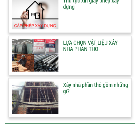
Thủ tục xin giấy phép xây
dựng
LỰA CHỌN VẬT LIỆU XÂY
NHÀ PHẦN THÔ
Xây nhà phần thô gồm những
gì?