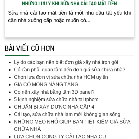
NHỮNG LƯU Ý KHI SỬA NHÀ CẢI TẠO MẶT TIỀN
Sửa nhà cải tạo mặt tiền là một nhu cầu tất yếu khi
căn nhà xuống cấp hoặc muốn có...
BÀI VIẾT CŨ HƠN
Lý do các bạn nên biết đơn giá xây nhà trọn gói
Có cần phải quan tâm đến đơn giá sửa chữa nhà?
Chọn lựa đơn vị sửa chữa nhà HCM uy tín
GIA CỐ MÓNG NÂNG TẦNG
Có nên xây nhà bằng tấm 3D panel?
5 kinh nghiệm sửa chữa nhà tại tphcm
CHUẨN BỊ XÂY DỰNG NHÀ CẤP 4
Cải tạo, sửa chữa nhà làm mới không gian sống
NHỮNG MẸO NHỎ GIÚP BẠN TIẾT KIỆM GIÁ SỬA
CHỮA NHÀ
LỰA CHỌN CÔNG TY CẢI TẠO NHÀ CŨ