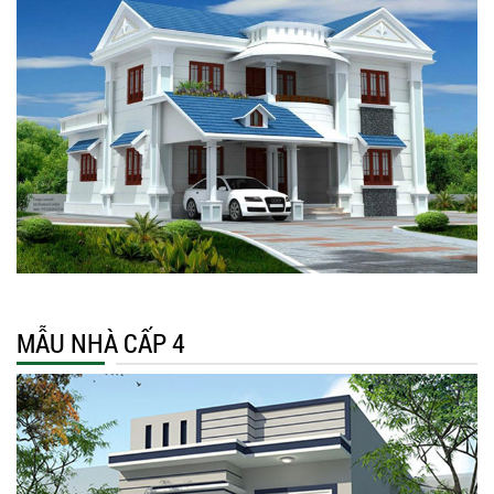
MẪU NHÀ CẤP 4