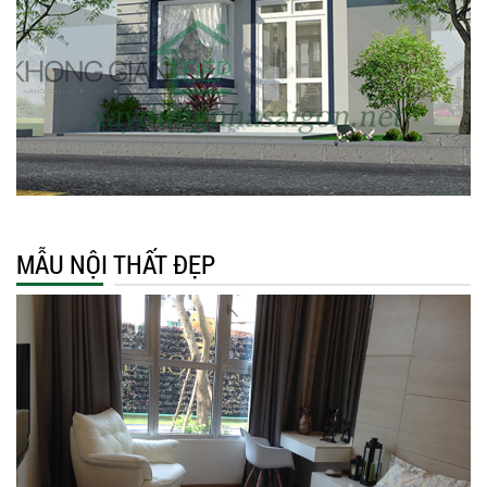
MẪU NỘI THẤT ĐẸP