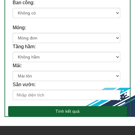
Ban công:
Móng:
Tầng hầm:
Mái:
Sân vườn:
Tính kết quả