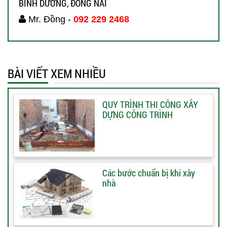
BÌNH DƯƠNG, ĐỒNG NAI
Mr. Đồng -
092 229 2468
BÀI VIẾT XEM NHIỀU
QUY TRÌNH THI CÔNG XÂY
DỰNG CÔNG TRÌNH
Các bước chuẩn bị khi xây
nhà