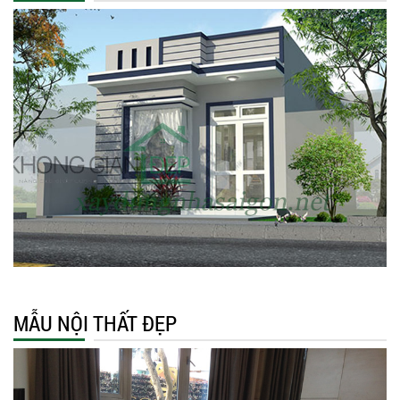
MẪU NỘI THẤT ĐẸP