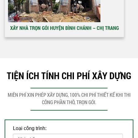
XÂY NHÀ TRỌN GÓI HUYỆN BÌNH CHÁNH – CHỊ TRANG
TIỆN ÍCH TÍNH CHI PHÍ XÂY DỰNG
MIỄN PHÍ XIN PHÉP XÂY DỰNG, 100% CHI PHÍ THIẾT KẾ KHI THI
CÔNG PHẦN THÔ, TRỌN GÓI.
Loại công trình: