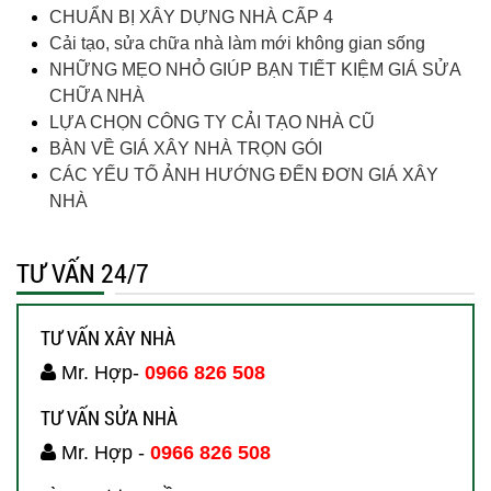
CHUẨN BỊ XÂY DỰNG NHÀ CẤP 4
Cải tạo, sửa chữa nhà làm mới không gian sống
NHỮNG MẸO NHỎ GIÚP BẠN TIẾT KIỆM GIÁ SỬA
CHỮA NHÀ
LỰA CHỌN CÔNG TY CẢI TẠO NHÀ CŨ
BÀN VỀ GIÁ XÂY NHÀ TRỌN GÓI
CÁC YẾU TỐ ẢNH HƯỚNG ĐẾN ĐƠN GIÁ XÂY
NHÀ
TƯ VẤN 24/7
TƯ VẤN XÂY NHÀ
Mr. Hợp-
0966 826 508
TƯ VẤN SỬA NHÀ
Mr. Hợp -
0966 826 508