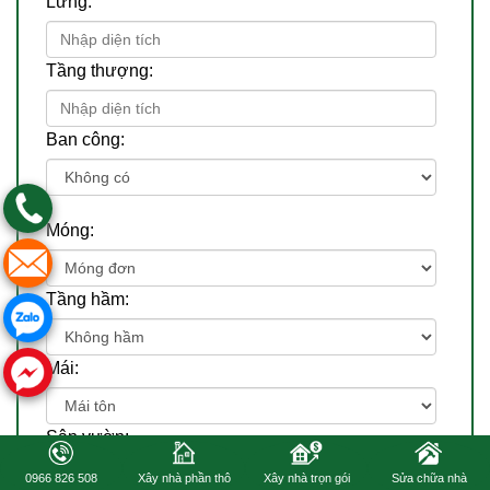
Lửng:
Tầng thượng:
Ban công:
Móng:
Tầng hầm:
Mái:
Sân vườn:
0966 826 508
Xây nhà phần thô
Xây nhà trọn gói
Sửa chữa nhà