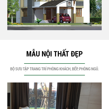
MẪU NỘI THẤT ĐẸP
BỘ SƯU TẬP TRANG TRÍ PHÒNG KHÁCH, BẾP, PHÒNG NGỦ.