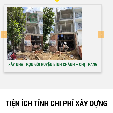
XÂY NHÀ TRỌN GÓI HUYỆN BÌNH CHÁNH – CHỊ TRANG
TIỆN ÍCH TÍNH CHI PHÍ XÂY DỰNG