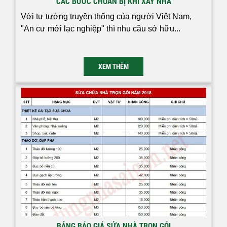
CÁC BƯỚC CHUẨN BỊ KHI XÂY NHÀ
Với tư tưởng truyền thống của người Việt Nam,
"An cư mới lạc nghiệp" thì nhu cầu sở hữu...
XEM THÊM
BẢNG BÁO GIÁ SỬA NHÀ TRỌN GÓI