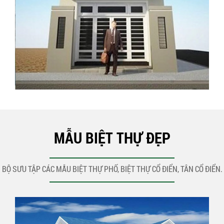
MẪU BIỆT THỰ ĐẸP
BỘ SƯU TẬP CÁC MẪU BIỆT THỰ PHỐ, BIỆT THỰ CỔ ĐIỂN, TÂN CỔ ĐIỂN.