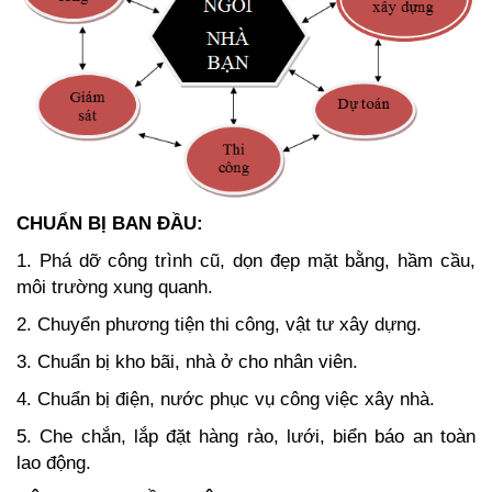
CHUẨN BỊ BAN ĐẦU:
1. Phá dỡ công trình cũ, dọn đẹp mặt bằng, hầm cầu,
môi trường xung quanh.
2. Chuyển phương tiện thi công, vật tư xây dựng.
3. Chuẩn bị kho bãi, nhà ở cho nhân viên.
4. Chuẩn bị điện, nước phục vụ công việc xây nhà.
5. Che chắn, lắp đặt hàng rào, lưới, biển báo an toàn
lao động.