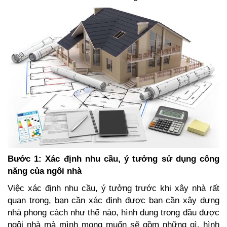
Bước 1: Xác định nhu cầu, ý tưởng sử dụng công
năng của ngôi nhà
Việc xác định nhu cầu, ý tưởng trước khi xây nhà rất
quan trọng, bạn cần xác định được bạn cần xây dựng
nhà phong cách như thế nào, hình dung trong đầu được
ngôi nhà mà mình mong muốn sẽ gồm những gì, hình