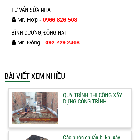
TƯ VẤN SỬA NHÀ
Mr. Hợp -
0966 826 508
BÌNH DƯƠNG, ĐỒNG NAI
Mr. Đồng -
092 229 2468
BÀI VIẾT XEM NHIỀU
QUY TRÌNH THI CÔNG XÂY
DỰNG CÔNG TRÌNH
Các bước chuẩn bị khi xây