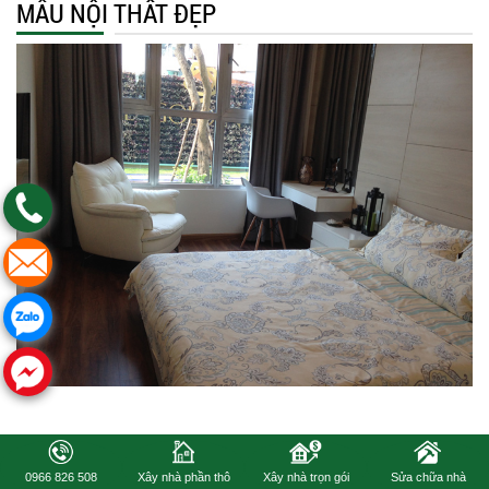
MẪU NỘI THẤT ĐẸP
VIDEO
0966 826 508
Xây nhà phần thô
Xây nhà trọn gói
Sửa chữa nhà