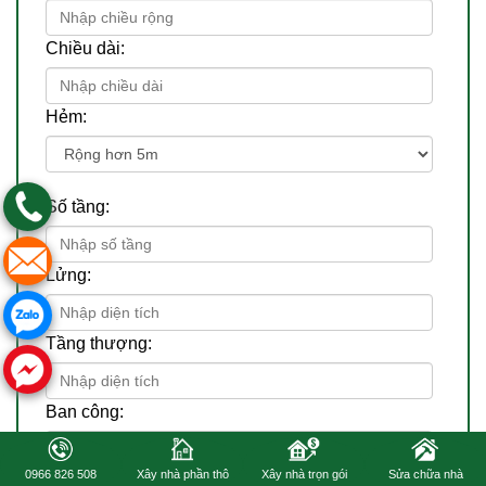
Chiều dài:
Hẻm:
Số tầng:
Lửng:
Tầng thượng:
Ban công:
0966 826 508
Xây nhà phần thô
Xây nhà trọn gói
Sửa chữa nhà