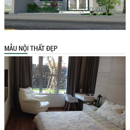
MẪU NỘI THẤT ĐẸP