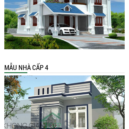
MẪU NHÀ CẤP 4