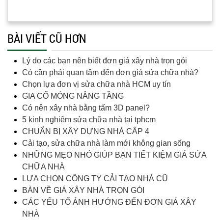
BÀI VIẾT CŨ HƠN
Lý do các bạn nên biết đơn giá xây nhà trọn gói
Có cần phải quan tâm đến đơn giá sửa chữa nhà?
Chọn lựa đơn vị sửa chữa nhà HCM uy tín
GIA CỐ MÓNG NÂNG TẦNG
Có nên xây nhà bằng tấm 3D panel?
5 kinh nghiệm sửa chữa nhà tại tphcm
CHUẨN BỊ XÂY DỰNG NHÀ CẤP 4
Cải tạo, sửa chữa nhà làm mới không gian sống
NHỮNG MẸO NHỎ GIÚP BẠN TIẾT KIỆM GIÁ SỬA
CHỮA NHÀ
LỰA CHỌN CÔNG TY CẢI TẠO NHÀ CŨ
BÀN VỀ GIÁ XÂY NHÀ TRỌN GÓI
CÁC YẾU TỐ ẢNH HƯỚNG ĐẾN ĐƠN GIÁ XÂY
NHÀ