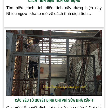
CÁCH TÍNH DIỆN TÍCH XÂY DỰNG
Tìm hiểu cách tính diện tích xây dựng hiện nay
Nhiều người khá tò mò về cách tính diện tích...
CÁC YẾU TỐ QUYẾT ĐỊNH CHI PHÍ SỬA NHÀ CẤP 4
Các yếu tố quyết định chi phí sửa nhà cấp 4 Chi phí