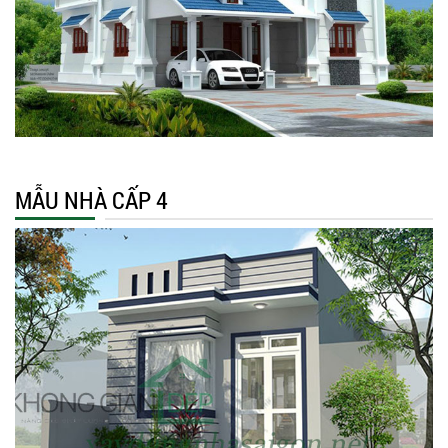
MẪU NHÀ CẤP 4