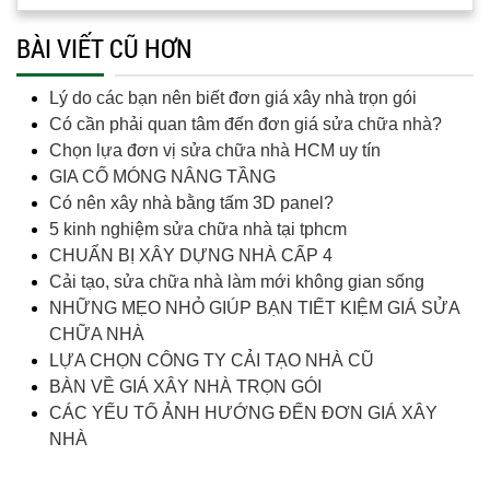
BÀI VIẾT CŨ HƠN
Lý do các bạn nên biết đơn giá xây nhà trọn gói
Có cần phải quan tâm đến đơn giá sửa chữa nhà?
Chọn lựa đơn vị sửa chữa nhà HCM uy tín
GIA CỐ MÓNG NÂNG TẦNG
Có nên xây nhà bằng tấm 3D panel?
5 kinh nghiệm sửa chữa nhà tại tphcm
CHUẨN BỊ XÂY DỰNG NHÀ CẤP 4
Cải tạo, sửa chữa nhà làm mới không gian sống
NHỮNG MẸO NHỎ GIÚP BẠN TIẾT KIỆM GIÁ SỬA
CHỮA NHÀ
LỰA CHỌN CÔNG TY CẢI TẠO NHÀ CŨ
BÀN VỀ GIÁ XÂY NHÀ TRỌN GÓI
CÁC YẾU TỐ ẢNH HƯỚNG ĐẾN ĐƠN GIÁ XÂY
NHÀ