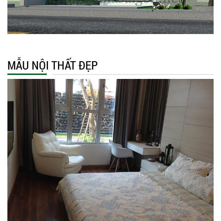
MẪU NỘI THẤT ĐẸP