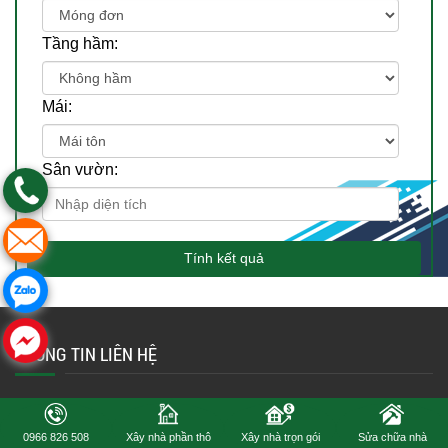
Tầng hầm:
Mái:
Sân vườn:
Tính kết quả
THÔNG TIN LIÊN HỆ
CÔNG TY TNHH TM ĐT KIẾN TRÚC XÂY DỰNG KHÔNG GIAN
ĐẸP
0966 826 508
Xây nhà phần thô
Xây nhà trọn gói
Sửa chữa nhà