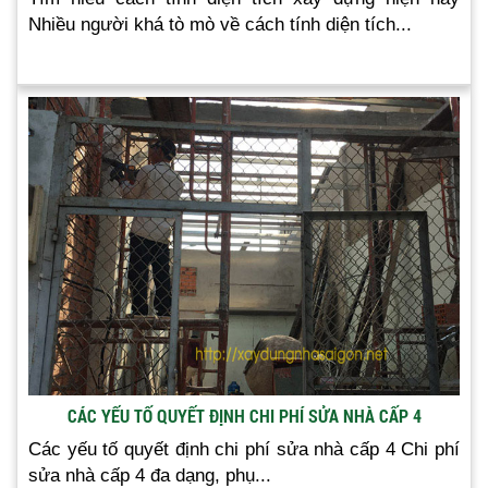
Nhiều người khá tò mò về cách tính diện tích...
CÁC YẾU TỐ QUYẾT ĐỊNH CHI PHÍ SỬA NHÀ CẤP 4
Các yếu tố quyết định chi phí sửa nhà cấp 4 Chi phí
sửa nhà cấp 4 đa dạng, phụ...