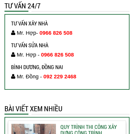
TƯ VẤN 24/7
TƯ VẤN XÂY NHÀ
Mr. Hợp-
0966 826 508
TƯ VẤN SỬA NHÀ
Mr. Hợp -
0966 826 508
BÌNH DƯƠNG, ĐỒNG NAI
Mr. Đồng -
092 229 2468
BÀI VIẾT XEM NHIỀU
QUY TRÌNH THI CÔNG XÂY
DỰNG CÔNG TRÌNH