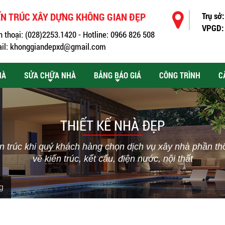
ẾN TRÚC XÂY DỰNG KHÔNG GIAN ĐẸP
Trụ sở:
VPGD:
n thoại: (028)2253.1420 - Hotline: 0966 826 508
il: khonggiandepxd@gmail.com
HÀ
SỬA CHỮA NHÀ
BẢNG BÁO GIÁ
CÔNG TRÌNH
C
THIẾT KẾ NHÀ ĐẸP
 trúc khi quý khách hàng chọn dịch vụ xây nhà phần th
vẽ kiến trúc, kết cấu, điện nước, nội thất
g