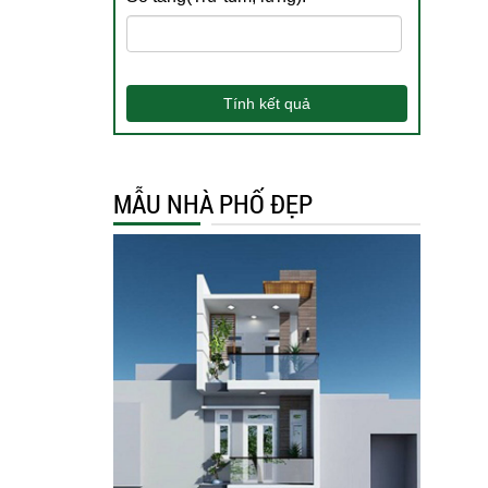
Tính kết quả
MẪU NHÀ PHỐ ĐẸP