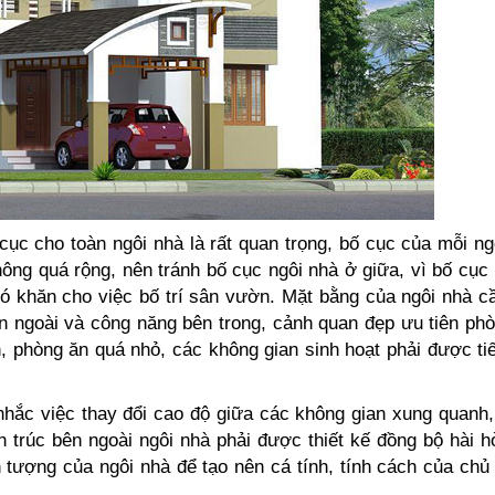
ục cho toàn ngôi nhà là rất quan trọng, bố cục của mỗi ng
hông quá rộng, nên tránh bố cục ngôi nhà ở giữa, vì bố cục
ó khăn cho việc bố trí sân vườn. Mặt bằng của ngôi nhà cầ
 ngoài và công năng bên trong, cảnh quan đẹp ưu tiên ph
phòng ăn quá nhỏ, các không gian sinh hoạt phải được ti
 nhắc việc thay đổi cao độ giữa các không gian xung quanh,
n trúc bên ngoài ngôi nhà phải được thiết kế đồng bộ hài h
n tượng của ngôi nhà để tạo nên cá tính, tính cách của chủ