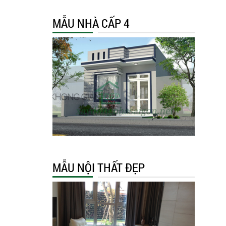
MẪU NHÀ CẤP 4
MẪU NỘI THẤT ĐẸP