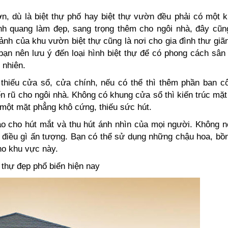
ờn, dù là biệt thự phố hay biệt thự vườn đều phải có một 
nh quang làm đẹp, sang trọng thêm cho ngôi nhà, đây cũn
ảnh của khu vườn biệt thự cũng là nơi cho gia đình thư giã
ế bạn nên lưu ý đến loại hình biệt thự để có phong cách sâ
 nhiên.
thiếu cửa sổ, cửa chính, nếu có thể thì thêm phần ban c
 rũ cho ngôi nhà. Không có khung cửa sổ thì kiến trúc mặ
một mặt phẳng khô cứng, thiếu sức hút.
sao cho hút mắt và thu hút ánh nhìn của mọi người. Không 
có điều gì ấn tượng. Bạn có thể sử dụng những chậu hoa, bồ
ho khu vực này.
thự đẹp phổ biển hiện nay