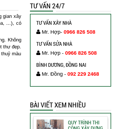
TƯ VẤN 24/7
g gian xây
TƯ VẤN XÂY NHÀ
a, …), có
Mr. Hợp-
0966 826 508
ụng. Không
TƯ VẤN SỬA NHÀ
t thự đẹp.
Mr. Hợp -
0966 826 508
g thuỷ màu
BÌNH DƯƠNG, ĐỒNG NAI
Mr. Đồng -
092 229 2468
BÀI VIẾT XEM NHIỀU
QUY TRÌNH THI
CÔNG XÂY DỰNG