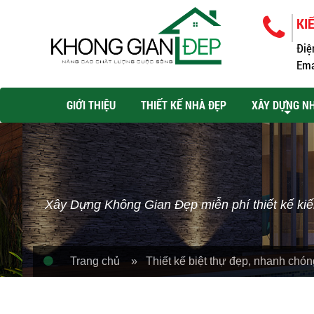
KI
Điệ
Ema
GIỚI THIỆU
THIẾT KẾ NHÀ ĐẸP
XÂY DỰNG N
Xây Dựng Không Gian Đẹp miễn phí thiết kế kiến
Trang chủ
» Thiết kế biệt thự đẹp, nhanh chón