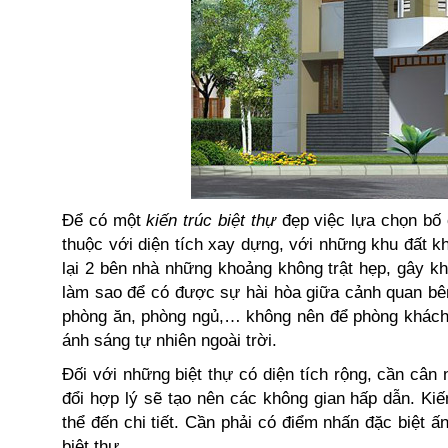
Để có một
kiến trúc biệt thự
đẹp việc lựa chọn bố c
thuộc với diện tích xay dựng, với những khu đất k
lại 2 bên nhà những khoảng không trật hẹp, gây kh
làm sao để có được sự hài hòa giữa cảnh quan bên
phòng ăn, phòng ngủ,… không nên để phòng khách, 
ánh sáng tự nhiên ngoài trời.
Đối với những biệt thự có diện tích rộng, cần cân
đổi hợp lý sẽ tạo nên các không gian hấp dẫn. Kiế
thể đến chi tiết. Cần phải có điểm nhấn đặc biệt ấ
biệt thư.