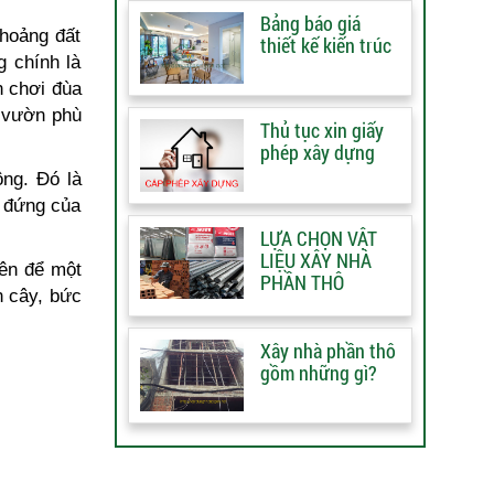
Bảng báo giá
khoảng đất
thiết kế kiến trúc
g chính là
n chơi đùa
n vườn phù
Thủ tục xin giấy
phép xây dựng
ông. Đó là
t đứng của
LỰA CHỌN VẬT
LIỆU XÂY NHÀ
nên để một
PHẦN THÔ
n cây, bức
Xây nhà phần thô
gồm những gì?