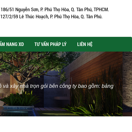
186/51 Nguyễn Sơn, P. Phú Thọ Hòa, Q. Tân Phú, TPHCM.
127/2/59 Lê Thúc Hoạch, P. Phú Thọ Hòa, Q. Tân Phú.
ẨM NANG XD
TƯ VẤN PHÁP LÝ
LIÊN HỆ
ô và xây nhà trọn gói bên công ty bao gồm: bảng