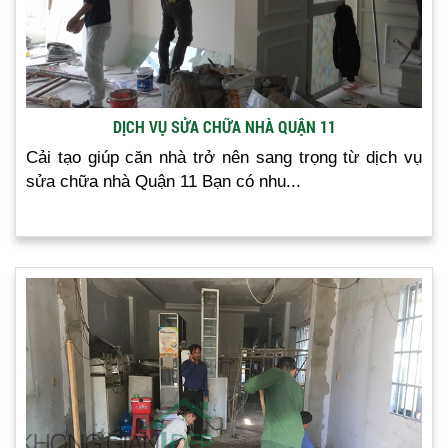
DỊCH VỤ SỬA CHỮA NHÀ QUẬN 11
Cải tạo giúp căn nhà trở nên sang trọng từ dịch vụ
sửa chữa nhà Quận 11 Bạn có nhu...