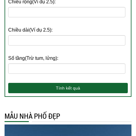
Chiều rộng(Ví dụ 2.5):
Chiều dài(Ví dụ 2.5):
Số tầng(Trừ tum, lửng):
Tính kết quả
MẪU NHÀ PHỐ ĐẸP