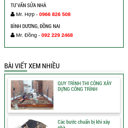
TƯ VẤN SỬA NHÀ
Mr. Hợp -
0966 826 508
BÌNH DƯƠNG, ĐỒNG NAI
Mr. Đồng -
092 229 2468
BÀI VIẾT XEM NHIỀU
QUY TRÌNH THI CÔNG XÂY
DỰNG CÔNG TRÌNH
Các bước chuẩn bị khi xây
nhà