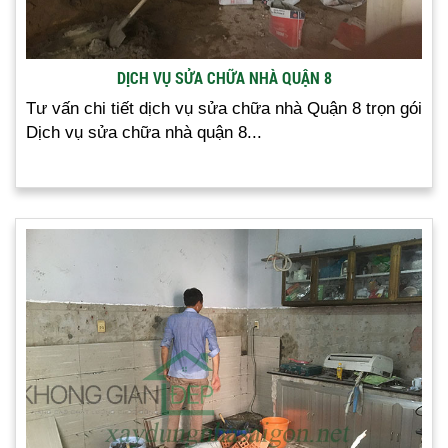
DỊCH VỤ SỬA CHỮA NHÀ QUẬN 8
Tư vấn chi tiết dịch vụ sửa chữa nhà Quận 8 trọn gói
Dịch vụ sửa chữa nhà quận 8...