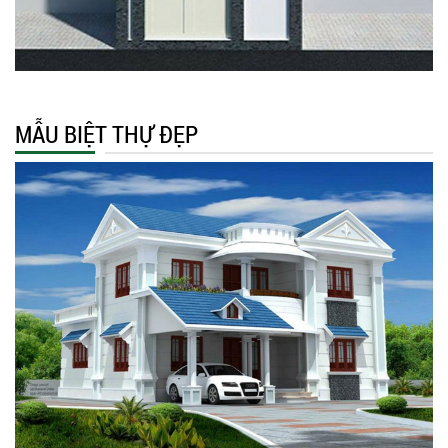
MẪU BIỆT THỰ ĐẸP