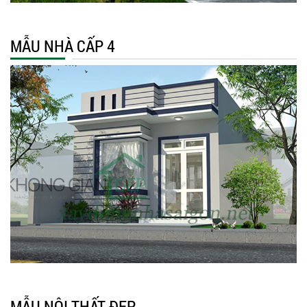
MẪU NHÀ CẤP 4
MẪU NỘI THẤT ĐẸP