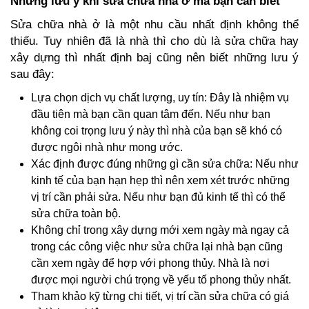
Những lưu ý khi sửa chữa nhà ở mà bạn cần biết
Sửa chữa nhà ở là một nhu cầu nhất định không thể
thiếu. Tuy nhiên đã là nhà thì cho dù là sửa chữa hay
xây dựng thì nhất định baj cũng nên biết những lưu ý
sau đây:
Lựa chọn dịch vụ chất lượng, uy tín: Đây là nhiệm vụ
đầu tiên mà bạn cần quan tâm đến. Nếu như bạn
không coi trọng lưu ý này thì nhà của bạn sẽ khó có
được ngôi nhà như mong ước.
Xác định được đúng những gì cần sửa chữa: Nếu như
kinh tế của bạn hạn hẹp thì nên xem xét trước những
vị trí cần phải sửa. Nếu như bạn đủ kinh tế thì có thể
sửa chữa toàn bộ.
Không chỉ trong xây dựng mới xem ngày mà ngay cả
trong các công việc như sửa chữa lại nhà bạn cũng
cần xem ngày để hợp với phong thủy. Nhà là nơi
được mọi người chú trọng về yếu tố phong thủy nhất.
Tham khảo kỹ từng chi tiết, vị trí cần sửa chữa có giá