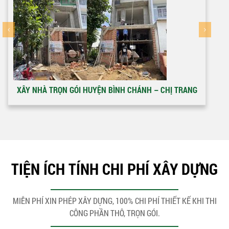
XÂY NHÀ TRỌN GÓI HUYỆN BÌNH CHÁNH – CHỊ TRANG
TIỆN ÍCH TÍNH CHI PHÍ XÂY DỰNG
MIỄN PHÍ XIN PHÉP XÂY DỰNG, 100% CHI PHÍ THIẾT KẾ KHI THI
CÔNG PHẦN THÔ, TRỌN GÓI.