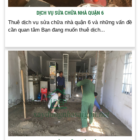
DỊCH VỤ SỬA CHỮA NHÀ QUẬN 6
Thuê dịch vụ sửa chữa nhà quận 6 và những vấn đề
cần quan tâm Bạn đang muốn thuê dịch...