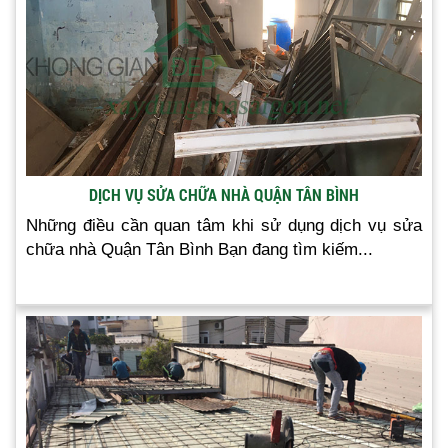
DỊCH VỤ SỬA CHỮA NHÀ QUẬN TÂN BÌNH
Những điều cần quan tâm khi sử dụng dịch vụ sửa
chữa nhà Quận Tân Bình Bạn đang tìm kiếm...