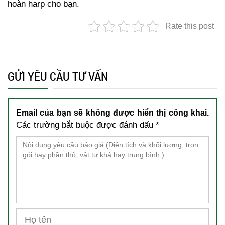
hoàn harp cho bạn.
Rate this post
GỬI YÊU CẦU TƯ VẤN
Email của bạn sẽ không được hiển thị công khai.
Các trường bắt buộc được đánh dấu
*